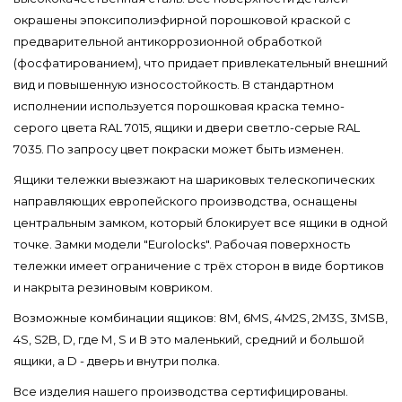
окрашены эпоксиполиэфирной порошковой краской с
предварительной антикоррозионной обработкой
(фосфатированием), что придает привлекательный внешний
вид и повышенную износостойкость. В стандартном
исполнении используется порошковая краска темно-
серого цвета RAL 7015, ящики и двери светло-серые RAL
7035. По запросу цвет покраски может быть изменен.
Ящики тележки выезжают на шариковых телескопических
направляющих европейского производства, оснащены
центральным замком, который блокирует все ящики в одной
точке. Замки модели "Eurolocks". Рабочая поверхность
тележки имеет ограничение с трёх сторон в виде бортиков
и накрыта резиновым ковриком.
Возможные комбинации ящиков: 8M, 6MS, 4M2S, 2M3S, 3MSB,
4S, S2B, D, где М, S и В это маленький, средний и большой
ящики, а D - дверь и внутри полка.
Все изделия нашего производства сертифицированы.