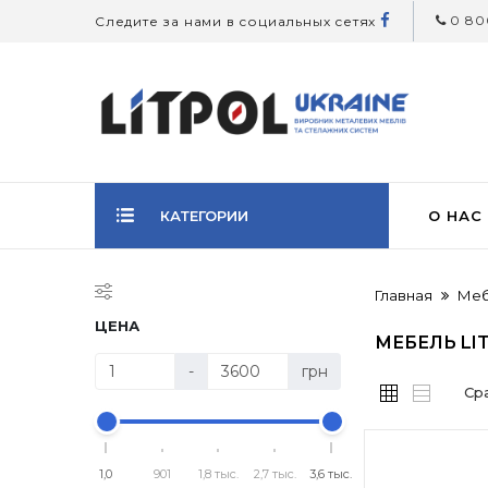
0 800
Следите за нами в социальных сетях
КАТЕГОРИИ
О НАС
Главная
Меб
ЦЕНА
МЕБЕЛЬ LI
-
грн
Ср
1,0
901
1,8 тыс.
2,7 тыс.
3,6 тыс.