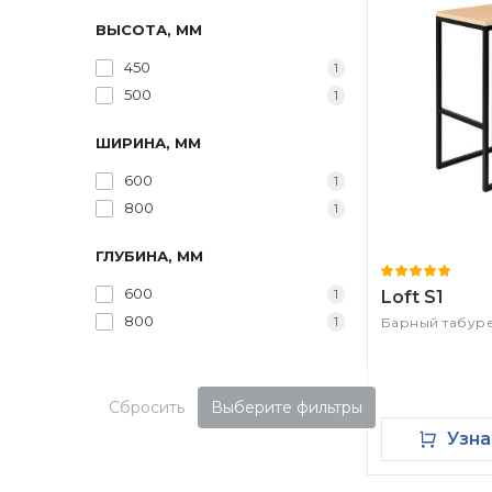
ВЫСОТА, ММ
450
1
500
1
ШИРИНА, ММ
600
1
800
1
ГЛУБИНА, ММ
600
1
Loft S1
800
1
Барный табур
Сбросить
Выберите фильтры
Узна