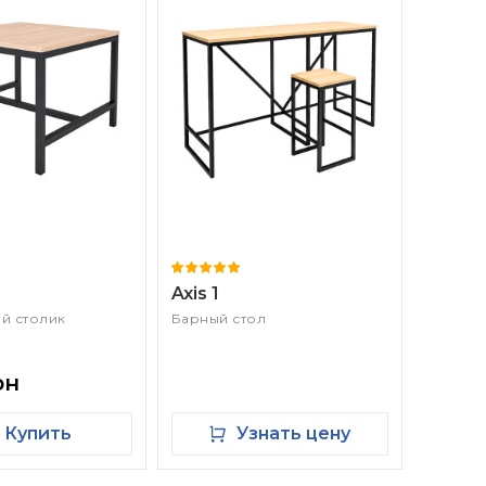
Axis 1
й столик
Барный стол
рн
Купить
Узнать цену