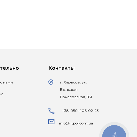
тельно
Контакты
 с нами
г. Харьков, ул.
Большая
жа
Панасовская, 181
+38-050-406-02-23
info@litpol.com.ua
КНОПКА