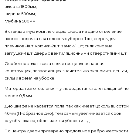
высота 1800мм;
ширина 500мм;
глубина 500мм.
В стандартную комплектацию шкафа на одно отделение
входит: полочка для головных уборов-1 шт; жердь для
плечиков -1шт; крючки-2шт; замок-1 шт; силиконовые
заглушки-1 шт; дверь с вентиляционными отверстиями-1 шт.
Особенностью шкафа является цельносварная
конструкция, позволяющая значительно экономить деньги,
силы и время на уборке.
Материал изготовления – углеродистая сталь толщиной не
менее 0,5 мм.
Дно шкафа не касается пола, так как имеет цоколь высотой
40мм (П-образное дно), тем самым увеличивается срок
службы шкафа, облегчается уборка и т.д.
По центру двери приварено продольное ребро жесткости