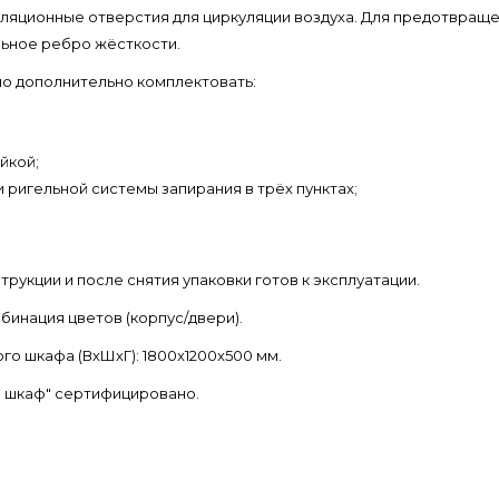
иляционные отверстия для циркуляции воздуха. Для предотвращ
льное ребро жёсткости.
о дополнительно комплектовать:
йкой;
ригельной системы запирания в трёх пунктах;
рукции и после снятия упаковки готов к эксплуатации.
инация цветов (корпус/двери).
о шкафа (ВхШхГ): 1800x1200x500 мм.
й шкаф" сертифицировано.