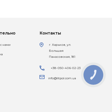
тельно
Контакты
 с нами
г. Харьков, ул.
Большая
жа
Панасовская, 181
+38-050-406-02-23
КНОПКА
ЗВ'ЯЗКУ
info@litpol.com.ua