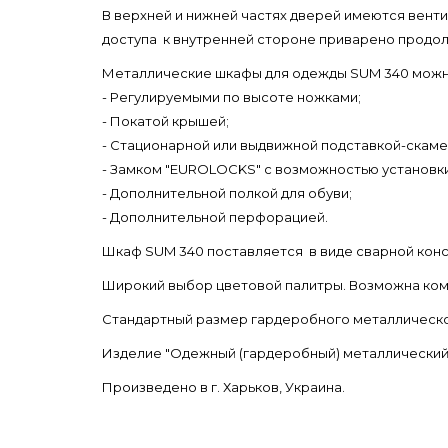
В верхней и нижней частях дверей имеются вент
доступа к внутренней стороне приварено продо
Металлические шкафы для одежды SUM 340 можн
- Регулируемыми по высоте ножками;
- Покатой крышей;
- Стационарной или выдвижной подставкой-скаме
- Замком "EUROLOCKS" с возможностью установки 
- Дополнительной полкой для обуви;
- Дополнительной перфорацией.
Шкаф SUM 340 поставляется в виде сварной конст
Широкий выбор цветовой палитры. Возможна комб
Стандартный размер гардеробного металлическог
Изделие "Одежный (гардеробный) металлически
Произведено в г. Харьков, Украина.