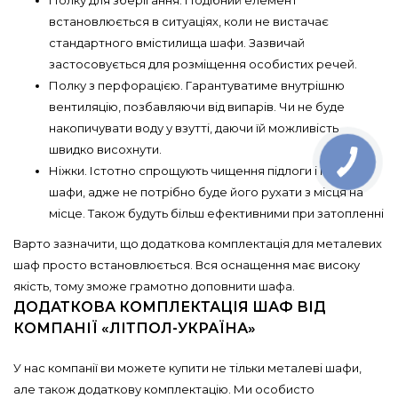
встановлюється в ситуаціях, коли не вистачає
стандартного вмістилища шафи. Зазвичай
застосовується для розміщення особистих речей.
Полку з перфорацією. Гарантуватиме внутрішню
вентиляцію, позбавляючи від випарів. Чи не буде
накопичувати воду у взутті, даючи їй можливість
швидко висохнути.
Ніжки. Істотно спрощують чищення підлоги і підстави
шафи, адже не потрібно буде його рухати з місця на
місце. Також будуть більш ефективними при затопленні
Варто зазначити, що додаткова комплектація для металевих
шаф просто встановлюється. Вся оснащення має високу
якість, тому зможе грамотно доповнити шафа.
ДОДАТКОВА КОМПЛЕКТАЦІЯ ШАФ ВІД
КОМПАНІЇ «ЛІТПОЛ-УКРАЇНА»
У нас компанії ви можете купити не тільки металеві шафи,
але також додаткову комплектацію. Ми особисто