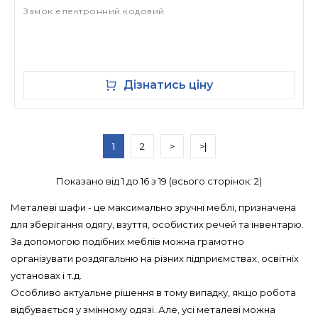
Замок електронний кодовий
Дізнатись ціну
1
2
>
>|
Показано від 1 до 16 з 19 (всього сторінок: 2)
Металеві шафи - це максимально зручні меблі, призначена
для зберігання одягу, взуття, особистих речей та інвентарю.
За допомогою подібних меблів можна грамотно
організувати роздягальню на різних підприємствах, освітніх
установах і т.д.
Особливо актуальне рішення в тому випадку, якщо робота
відбувається у змінному одязі. Але, усі металеві можна