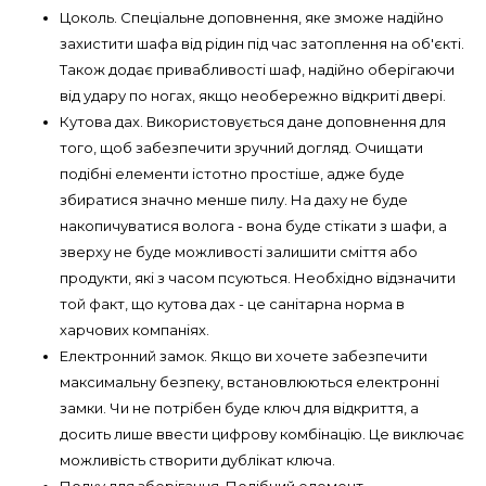
Цоколь. Спеціальне доповнення, яке зможе надійно
захистити шафа від рідин під час затоплення на об'єкті.
Також додає привабливості шаф, надійно оберігаючи
від удару по ногах, якщо необережно відкриті двері.
Кутова дах. Використовується дане доповнення для
того, щоб забезпечити зручний догляд. Очищати
подібні елементи істотно простіше, адже буде
збиратися значно менше пилу. На даху не буде
накопичуватися волога - вона буде стікати з шафи, а
зверху не буде можливості залишити сміття або
продукти, які з часом псуються. Необхідно відзначити
той факт, що кутова дах - це санітарна норма в
харчових компаніях.
Електронний замок. Якщо ви хочете забезпечити
максимальну безпеку, встановлюються електронні
замки. Чи не потрібен буде ключ для відкриття, а
досить лише ввести цифрову комбінацію. Це виключає
можливість створити дублікат ключа.
Полку для зберігання. Подібний елемент