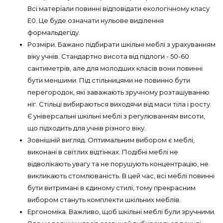
Всі матеріали повинні відповідати екологічному класу
Е0. Це буде означати нульове виділення
формальдегіду.
Розміри. Бажано підбирати шкільні меблі з урахуванням
віку учнів. Стандартно висота від підлоги - 50-60
сантиметрів, але для молодших класів вони повинні
бути меншими. Під стільницями не повинно бути
перегородок, які заважають зручному розташуванню
ніг. Стільці вибираються виходячи від маси тіла і росту.
Є універсальні шкільні меблі з регулюванням висоти,
що підходить для учнів різного віку.
Зовнішній вигляд. Оптимальним вибором є меблі,
виконані в світлих відтінках. Подібні меблі не
відволікають увагу та не порушують концентрацію, не
викликають стомлюваність. В цей час, всі меблі повинні
бути витримані в єдиному стилі, тому прекрасним
вибором стануть комплекти шкільних меблів.
Ергономіка. Важливо, щоб шкільні меблі були зручними.