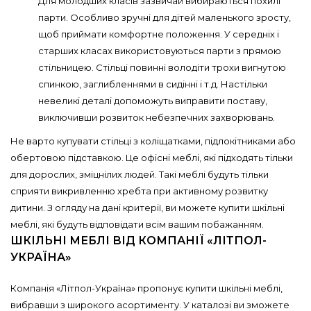
Для молодших класів зазвичай вибираються похилі
парти. Особливо зручні для дітей маленького зросту,
щоб приймати комфортне положення. У середніх і
старших класах використовуються парти з прямою
стільницею. Стільці повинні володіти трохи вигнутою
спинкою, заглибленнями в сидінні і т.д. Настільки
невеликі деталі допоможуть виправити поставу,
виключивши розвиток небезпечних захворювань.
Не варто купувати стільці з коліщатками, підлокітниками або
обертовою підставкою. Це офісні меблі, які підходять тільки
для дорослих, зміцнілих людей. Такі меблі будуть тільки
сприяти викривленню хребта при активному розвитку
дитини. З огляду на дані критерії, ви можете купити шкільні
меблі, які будуть відповідати всім вашим побажанням.
ШКІЛЬНІ МЕБЛІ ВІД КОМПАНІЇ «ЛІТПОЛ-
УКРАЇНА»
Компанія «Літпол-Україна» пропонує купити шкільні меблі,
вибравши з широкого асортименту. У каталозі ви зможете