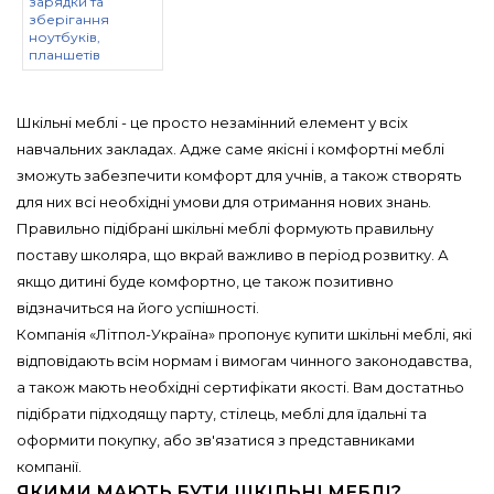
зарядки та
зберігання
ноутбуків,
планшетів
Шкільні меблі - це просто незамінний елемент у всіх
навчальних закладах. Адже саме якісні і комфортні меблі
зможуть забезпечити комфорт для учнів, а також створять
для них всі необхідні умови для отримання нових знань.
Правильно підібрані шкільні меблі формують правильну
поставу школяра, що вкрай важливо в період розвитку. А
якщо дитині буде комфортно, це також позитивно
відзначиться на його успішності.
Компанія «Літпол-Україна» пропонує купити шкільні меблі, які
відповідають всім нормам і вимогам чинного законодавства,
а також мають необхідні сертифікати якості. Вам достатньо
підібрати підходящу парту, стілець, меблі для їдальні та
оформити покупку, або зв'язатися з представниками
компанії.
ЯКИМИ МАЮТЬ БУТИ ШКІЛЬНІ МЕБЛІ?