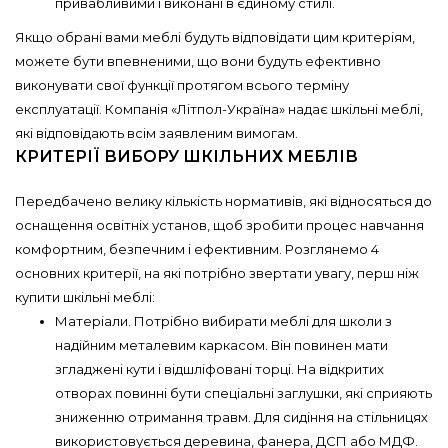
привабливими і виконані в єдиному стилі.
Якщо обрані вами меблі будуть відповідати цим критеріям,
можете бути впевненими, що вони будуть ефективно
виконувати свої функції протягом всього терміну
експлуатації. Компанія «Літпол-Україна» надає шкільні меблі,
які відповідають всім заявленим вимогам.
КРИТЕРІЇ ВИБОРУ ШКІЛЬНИХ МЕБЛІВ
Передбачено велику кількість нормативів, які відносяться до
оснащення освітніх установ, щоб зробити процес навчання
комфортним, безпечним і ефективним. Розглянемо 4
основних критерії, на які потрібно звертати увагу, перш ніж
купити шкільні меблі:
Матеріали. Потрібно вибирати меблі для школи з
надійним металевим каркасом. Він повинен мати
згладжені кути і відшліфовані торці. На відкритих
отворах повинні бути спеціальні заглушки, які сприяють
зниженню отримання травм. Для сидіння на стільницях
використовується деревина, фанера, ДСП або МДФ.