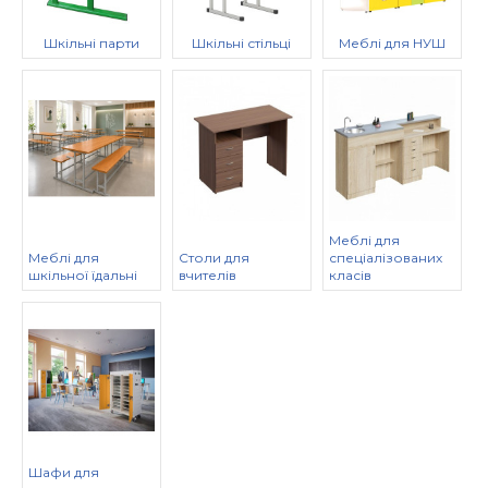
Шкільні парти
Шкільні стільці
Меблі для НУШ
Меблі для
Меблі для
Столи для
спеціалізованих
шкільної їдальні
вчителів
класів
Шафи для