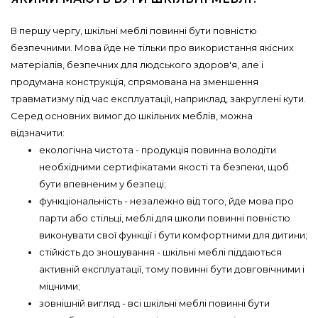
В першу чергу, шкільні меблі повинні бути повністю
безпечними. Мова йде не тільки про використання якісних
матеріалів, безпечних для людського здоров'я, але і
продумана конструкція, спрямована на зменшення
травматизму під час експлуатації, наприклад, закруглені кути.
Серед основних вимог до шкільних меблів, можна
відзначити:
екологічна чистота - продукція повинна володіти
необхідними сертифікатами якості та безпеки, щоб
бути впевненим у безпеці;
функціональність - незалежно від того, йде мова про
парти або стільці, меблі для школи повинні повністю
виконувати свої функції і бути комфортними для дитини;
стійкість до зношування - шкільні меблі піддаються
активній експлуатації, тому повинні бути довговічними і
міцними;
зовнішній вигляд - всі шкільні меблі повинні бути