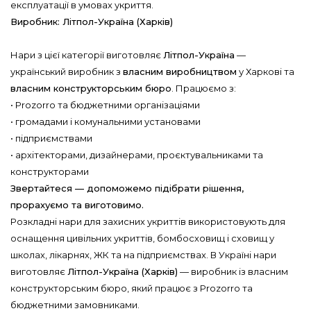
експлуатації в умовах укриття.
Виробник: Літпол-Україна (Харків)
Нари з цієї категорії виготовляє
Літпол-Україна
—
український виробник з
власним виробництвом
у Харкові та
власним конструкторським бюро
. Працюємо з:
• Prozorro та бюджетними організаціями
• громадами і комунальними установами
• підприємствами
• архітекторами, дизайнерами, проєктувальниками та
конструкторами
Звертайтеся — допоможемо підібрати рішення,
прорахуємо та виготовимо.
Розкладні нари для захисних укриттів використовують для
оснащення цивільних укриттів, бомбосховищ і сховищ у
школах, лікарнях, ЖК та на підприємствах. В Україні нари
виготовляє
Літпол-Україна (Харків)
— виробник із власним
конструкторським бюро, який працює з Prozorro та
бюджетними замовниками.