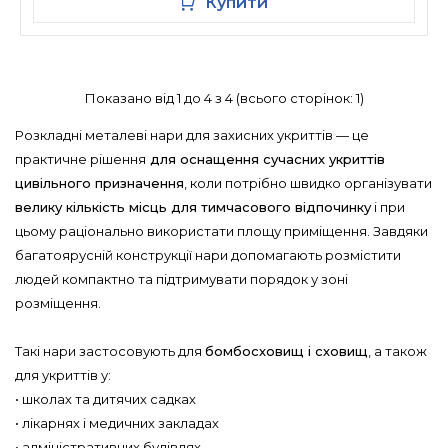
Купити
Показано від 1 до 4 з 4 (всього сторінок: 1)
Розкладні металеві нари для захисних укриттів — це
практичне рішення
для оснащення сучасних укриттів
цивільного призначення
, коли потрібно швидко організувати
велику кількість місць для тимчасового відпочинку
і при
цьому раціонально використати площу приміщення. Завдяки
багатоярусній конструкції нари допомагають розмістити
людей компактно та підтримувати порядок у зоні
розміщення.
Такі нари застосовують для
бомбосховищ і сховищ
, а також
для укриттів у:
• школах та дитячих садках
• лікарнях і медичних закладах
• адміністративних будівлях