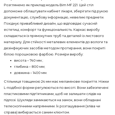
Розглянемо як приклад модель Bim MF 221. Цей стіл
допоможе облаштувати кабінет лікаря, зберігати під рукою
документацію, службову інформацію, невеликі предмети.
Поєднує привабливий дизайн, що відповідає сучасній
естетиці, комфорт та функціональність. Каркас виробу
складається із прямокутних труб та деталей із листового
матеріалу. Для стійкості металевих елементів до вологи та
дезінфікуючих засобів методом протирання, вони покриті
білою порошковою фарбою. Розміри виробу:
висота – 740 мм.;
глибина – 800 мм;
довжина – 1400 мм.
Стільниця товщиною 24 мм має меламінове покриття. Ніжки
L-подібної форми регулюються по висоті. Вони забезпечені
пластиковими підп'ятниками, щоб не залишати слідів на
підлозі. Шухляди замикаються на замок, вони обладнані
телескопічними напрямними. Їх розташування (зліва чи
справа) вибирається самим клієнтом.