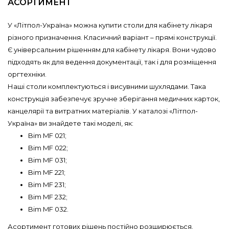
АСОРТИМЕНТ
У «Літпол-Україна» можна купити столи для кабінету лікаря
різного призначення. Класичний варіант – прямі конструкції.
Є універсальним рішенням для кабінету лікаря. Вони чудово
підходять як для ведення документації, так і для розміщення
оргтехніки.
Наші столи комплектуються і висувними шухлядами. Така
конструкція забезпечує зручне зберігання медичних карток,
канцелярії та витратних матеріалів. У каталозі «Літпол-
Україна» ви знайдете такі моделі, як:
Bim MF 021;
Bim MF 022;
Bim MF 031;
Bim MF 221;
Bim MF 231;
Bim MF 232;
Bim MF 032.
Асортимент готових рішень постійно розширюється.