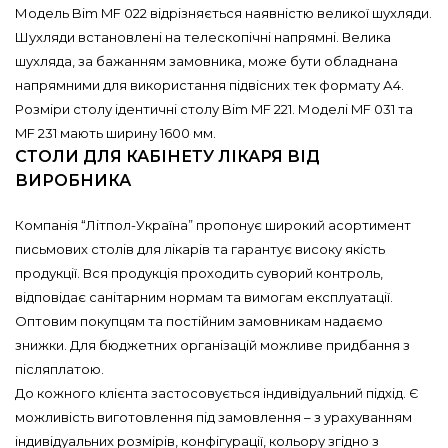
Модель Bim MF 022 відрізняється наявністю великої шухляди.
Шухляди встановлені на телескопічні напрямні. Велика
шухляда, за бажанням замовника, може бути обладнана
напрямними для використання підвісних тек формату А4.
Розміри столу ідентичні столу Bim MF 221. Моделі MF 031 та
MF 231 мають ширину 1600 мм.
СТОЛИ ДЛЯ КАБІНЕТУ ЛІКАРЯ ВІД
ВИРОБНИКА
Компанія “Літпол-Україна” пропонує широкий асортимент
письмових столів для лікарів та гарантує високу якість
продукції. Вся продукція проходить суворий контроль,
відповідає санітарним нормам та вимогам експлуатації.
Оптовим покупцям та постійним замовникам надаємо
знижки. Для бюджетних організацій можливе придбання з
післяплатою.
До кожного клієнта застосовується індивідуальний підхід. Є
можливість виготовлення під замовлення – з урахуванням
індивідуальних розмірів, конфігурації, кольору згідно з