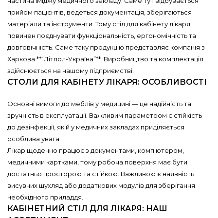
частина іміджу медичного закладу. Саме тут відбувається
прийом пацієнтів, ведеться документація, зберігаються
матеріали та інструменти. Тому стіл для кабінету лікаря
повинен поєднувати функціональність, ергономічність та
довговічність. Саме таку продукцію представляє компанія з
Харкова **“Літпол-Україна”**. Виробництво та комплектація
здійснюється на нашому підприємстві.
СТОЛИ ДЛЯ КАБІНЕТУ ЛІКАРЯ: ОСОБЛИВОСТІ
Основні вимоги до меблів у медицині — це надійність та
зручність в експлуатації. Важливим параметром є стійкість
до дезінфекції, якій у медичних закладах приділяється
особлива увага.
Лікар щоденно працює з документами, комп'ютером,
медичними картками, тому робоча поверхня має бути
достатньо просторою та стійкою. Важливою є наявність
висувних шухляд або додаткових модулів для зберігання
необхідного приладдя.
КАБІНЕТНИЙ СТІЛ ДЛЯ ЛІКАРЯ: НАШ