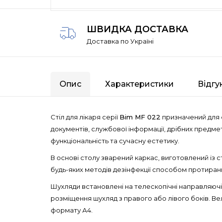
ШВИДКА ДОСТАВКА
Доставка по Україні
Опис
Характеристики
Відгу
Стіл для лікаря серії
Bim MF 022
призначений для о
документів, службової інформації, дрібних предмет
функціональність та сучасну естетику.
В основі столу зварений каркас, виготовлений із
будь-яких методів дезінфекції способом протиран
Шухляди встановлені на телескопічні направляючі.
розміщення шухляд з правого або лівого боків. В
формату А4.