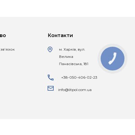
во
Контакти
 зв’язок
м. Харків, вул.
Велика
КНОПКА
ЗВ'ЯЗКУ
Панасівська, 181
+38-050-406-02-23
info@litpol.com.ua