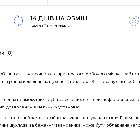
14 ДНІВ НА ОБМІН
Без зайвих питань.
ки (0)
блаштування зручного та практичного робочого місця в кабінеті,
ів в різних комбінаціях шухляд. Столи серії Bim поєднують в собі 
 сталевих прямокутних труб та листових деталей, пофарбованих 
ня, дозволеним в медичних установах.
 Центральний замок надійно замикає всі шухляди столу. В компле
елика шухляда, за бажанням замовника, може бути обладнана нап