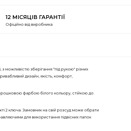
12 МІСЯЦІВ ГАРАНТІЇ
Офіційно від виробника
 з можливістю зберігання "під рукою" різних
привабливий дизайн, якість, комфорт,
порошковою фарбою білого кольору, стійкою до
кті 2 ключа. Замовник на свій розсуд може обрати
равляючими для використання підвісних папок