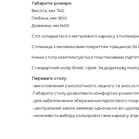
Габаритні розміри:
Висота, мм: 740;
Глибина, мм: 800;
Довжина, мм 1400.
Стіл складається з металевого каркасу з полімерн
Стільниця з меламіновим покриттям товщиною 24 
Ніжки столу комплектуються пластиковими підп'ятн
Стандартний колір білий, сірий. За додаткову плату
Переваги столу:
- виготовлений з екологічного, міцного та зносо
-Габарити столу дозволяють комфортно розмістити
- для забезпечення збереження підлогового покри
- центральний замок замикає одночасно всі шухля
- можливість вибору кольорової гами каркасу згідн