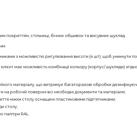
им покриттям, стільниці, бічних обшивок та висувних шухляд.
мм.
иками з можливістю регулювання висоти (4 шт), щоб уникнути пошк
 клієнт має можливість комбінації кольору (корпус/ шухляди) згідно
стійкого матеріалу, що витримує багаторазові обробки дезінфік
 на робочій поверхні всі необхідні документи та матеріали;
ття ніжки столу оснащені пластиковими підп'ятниками;
ди столу;
о палітри RAL.