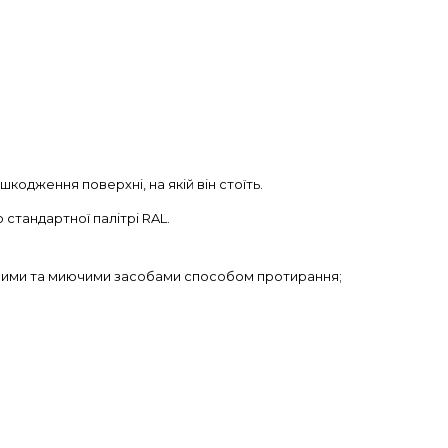
одження поверхні, на якій він стоїть.
 стандартної палітрі RAL.
уючими та миючими засобами способом протирання;