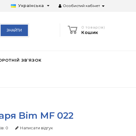
Українська
Особистий кабінет
0 товар(ів)
ЗНАЙТИ
Кошик
ОРОТНІЙ ЗВ’ЯЗОК
каря Bim MF 022
ів: 0
Написати відгук