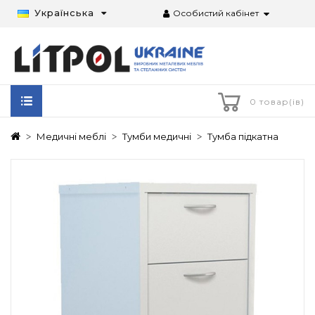
Українська
Особистий кабінет
0 товар(ів)
Медичні меблі
Тумби медичні
Тумба підкатна