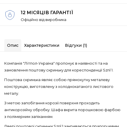
12 МІСЯЦІВ ГАРАНТІЇ
Офіційно від виробника
Опис
Характеристики
Відгуки (1)
Компанія "Літпол-Україна" пропонує в наявності та на
замовлення поштову скриньку для кореспонденції Sznl 1.
Поштова скринька являє собою прямокутну металеву
конструкцію, виготовлену з холоднокатаного листового
металу.
З метою запобігання корозії поверхня проходить
антикорозійну обробку. Шафа вкрита порошковою фарбою
з полімерним запіканням.
Двері поштової скриньки Sznl 1 закриваються прапорцевим