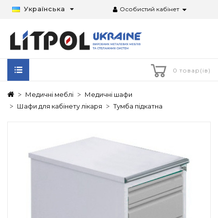
Українська
Особистий кабінет
0 товар(ів)
Медичні меблі
Медичні шафи
Шафи для кабінету лікаря
Тумба підкатна