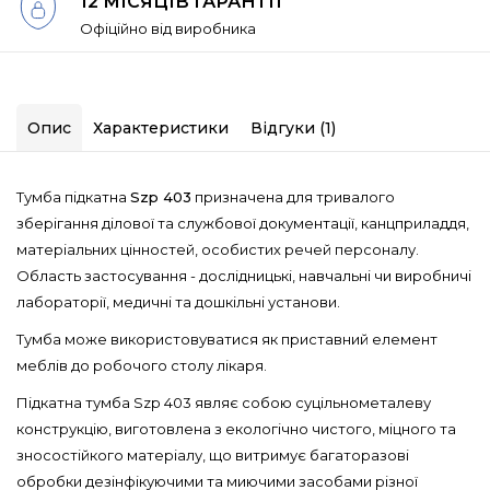
12 МІСЯЦІВ ГАРАНТІЇ
Офіційно від виробника
Опис
Характеристики
Відгуки (1)
Тумба підкатна
Szp 403
призначена для тривалого
зберігання ділової та службової документації, канцприладдя,
матеріальних цінностей, особистих речей персоналу.
Область застосування - дослідницькі, навчальні чи виробничі
лабораторії, медичні та дошкільні установи.
Тумба може використовуватися як приставний елемент
меблів до робочого столу лікаря.
Підкатна тумба Szp 403 являє собою суцільнометалеву
конструкцію, виготовлена ​​з екологічно чистого, міцного та
зносостійкого матеріалу, що витримує багаторазові
обробки дезінфікуючими та миючими засобами різної