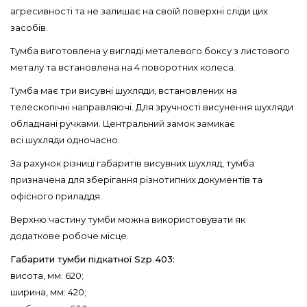
агресивності та не залишає на своїй поверхні сліди цих
засобів.
Тумба виготовлена у вигляді металевого боксу з листового
металу та встановлена на 4 поворотних колеса.
Тумба має три висувні шухляди, встановлених на
телескопічні направляючі. Для зручності висунення шухляди
обладнані ручками. Центральний замок замикає
всі шухляди одночасно.
За рахунок різниці габаритів висувних шухляд, тумба
призначена для зберігання різнотипних документів та
офісного приладдя.
Верхню частину тумби можна використовувати як
додаткове робоче місце.
Габарити тумби підкатної Szp 403:
висота, мм: 620;
ширина, мм: 420;