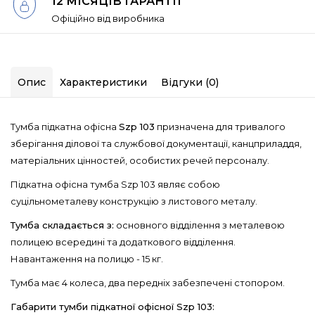
12 МІСЯЦІВ ГАРАНТІЇ
Офіційно від виробника
Опис
Характеристики
Відгуки (0)
Тумба підкатна офісна
Szp 103
призначена для тривалого
зберігання ділової та службової документації, канцприладдя,
матеріальних цінностей, особистих речей персоналу.
Підкатна офісна тумба Szp 103 являє собою
суцільнометалеву конструкцію з листового металу.
Тумба складається з:
основного відділення з металевою
полицею всередині та додаткового відділення.
Навантаження на полицю - 15 кг.
Тумба має 4 колеса, два передніх забезпечені стопором.
Габарити тумби підкатної офісної Szp 103: