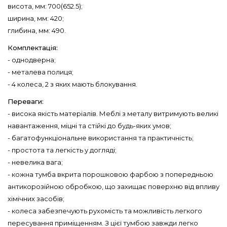
висота, мм: 700(652.5);
ширина, мм: 420;
глибина, мм: 490.
Комплектація:
- однодверна;
- металева полиця;
- 4 колеса, 2 з яких мають блокування.
Переваги:
- висока якість матеріалів. Меблі з металу витримують великі
навантаження, міцні та стійкі до будь-яких умов;
- багатофункціональне використання та практичність;
- простота та легкість у догляді;
- невелика вага;
- кожна тумба вкрита порошковою фарбою з попередньою
антикорозійною обробкою, що захищає поверхню від впливу
хімічних засобів;
- колеса забезпечують рухомість та можливість легкого
пересування приміщенням. З цієї тумбою завжди легко