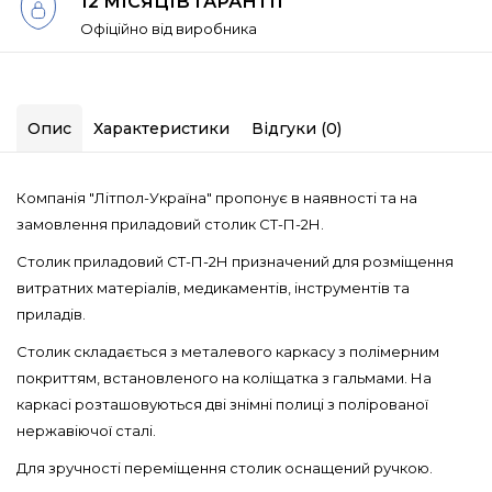
12 МІСЯЦІВ ГАРАНТІЇ
Офіційно від виробника
Опис
Характеристики
Відгуки (0)
Компанія "Літпол-Україна" пропонує в наявності та на
замовлення приладовий столик СТ-П-2Н.
Столик приладовий СТ-П-2Н призначений для розміщення
витратних матеріалів, медикаментів, інструментів та
приладів.
Столик складається з металевого каркасу з полімерним
покриттям, встановленого на коліщатка з гальмами. На
каркасі розташовуються дві знімні полиці з полірованої
нержавіючої сталі.
Для зручності переміщення столик оснащений ручкою.