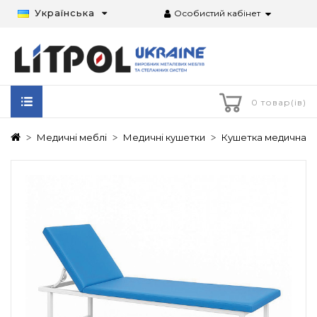
Українська
Особистий кабінет
0 товар(ів)
Медичні меблі
Медичні кушетки
Кушетка медична