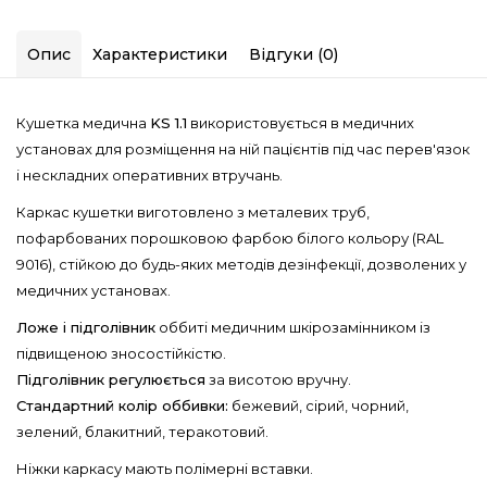
Опис
Характеристики
Відгуки (0)
Кушетка медична
KS 1.1
використовується в медичних
установах для розміщення на ній пацієнтів під час перев'язок
і нескладних оперативних втручань.
Каркас кушетки виготовлено з металевих труб,
пофарбованих порошковою фарбою білого кольору (RAL
9016), стійкою до будь-яких методів дезінфекції, дозволених у
медичних установах.
Ложе і підголівник
оббиті медичним шкірозамінником із
підвищеною зносостійкістю.
Підголівник регулюється
за висотою вручну.
Стандартний колір оббивки:
бежевий, сірий, чорний,
зелений, блакитний, теракотовий.
Ніжки каркасу мають полімерні вставки.