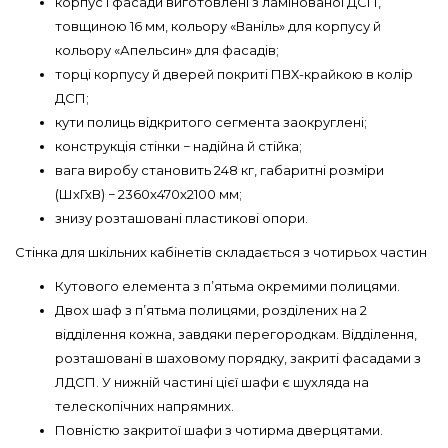
корпус і фасади виготовлені з ламінованої ДСП,
товщиною 16 мм, кольору «Ваніль» для корпусу й
кольору «Апельсин» для фасадів;
торці корпусу й дверей покриті ПВХ-крайкою в колір
ДСП;
кути полиць відкритого сегмента заокруглені;
конструкція стінки − надійна й стійка;
вага виробу становить 248 кг, габаритні розміри
(ШхГхВ) − 2360х470х2100 мм;
знизу розташовані пластикові опори.
Стінка для шкільних кабінетів складається з чотирьох частин
Кутового елемента з п’ятьма окремими полицями.
Двох шаф з п’ятьма полицями, розділених на 2
відділення кожна, завдяки перегородкам. Відділення,
розташовані в шаховому порядку, закриті фасадами з
ЛДСП. У нижній частині цієї шафи є шухляда на
телескопічних напрямних.
Повністю закритої шафи з чотирма дверцятами.