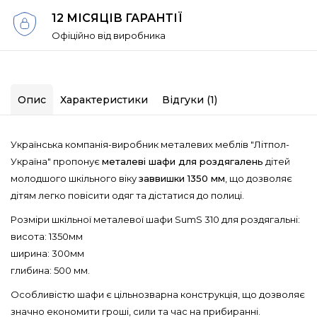
12 МІСЯЦІВ ГАРАНТІЇ
Офіційно від виробника
Опис
Характеристики
Відгуки (1)
Українська компанія-виробник металевих меблів "Літпол-
Україна" пропонує
металеві шафи для роздягалень
дітей
молодшого шкільного віку
заввишки 1350 мм
, що дозволяє
дітям легко повісити одяг та дістатися до полиці.
Розміри шкільної металевої шафи SumS 310 для роздягальні:
висота: 1350мм
ширина: 300мм
глибина: 500 мм.
Особливістю шафи є цільнозварна конструкція, що дозволяє
значно економити гроші, сили та час на прибиранні.