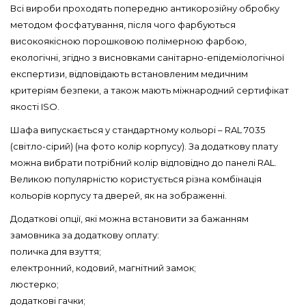
Всі вироби проходять попередню антикорозійну обробку
методом фосфатування, після чого фарбуються
високоякісною порошковою полімерною фарбою,
екологічні, згідно з висновками санітарно-епідеміологічної
експертизи, відповідають встановленим медичним
критеріям безпеки, а також мають міжнародний сертифікат
якості ISO.
Шафа випускається у стандартному кольорі – RAL 7035
(світло-сірий) (на фото колір корпусу). За додаткову плату
можна вибрати потрібний колір відповідно до панелі RAL.
Великою популярністю користується різна комбінація
кольорів корпусу та дверей, як на зображенні.
Додаткові опції, які можна встановити за бажанням
замовника за додаткову оплату:
поличка для взуття;
електронний, кодовий, магнітний замок;
люстерко;
додаткові гачки;