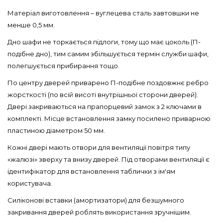
Матеріал виготовлення – вуглецева сталь завтовшки не
менше 0,5 мм.
Дно шафи не торкається підлоги, тому що має цоколь (П-
подібне дно), тим самим збільшується термін служби шафи,
полегшується прибирання тощо.
По центру дверей приварено П-подібне поздовжнє ребро
жорсткості (по всій висоті внутрішньої сторони дверей).
Двері закриваються на прапорцевий замок з 2 ключами в
комплекті. Місце встановлення замку посилено приварною
пластиною діаметром 50 мм.
Кожні двері мають отвори для вентиляції повітря типу
«жалюзі» зверху та внизу дверей. Під отворами вентиляції є
ідентифікатор для встановлення таблички з ім'ям
користувача.
Силіконові вставки (амортизатори) для безшумного
закривання дверей роблять використання зручнішим.