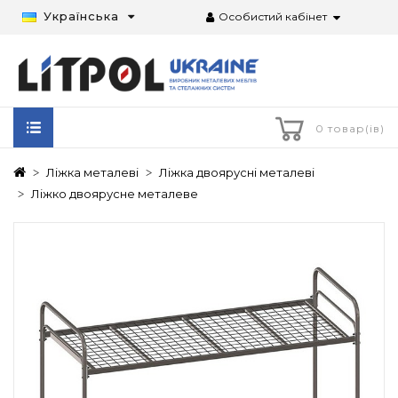
Українська
Особистий кабінет
0 товар(ів)
Ліжка металеві
Ліжка двоярусні металеві
Ліжко двоярусне металеве