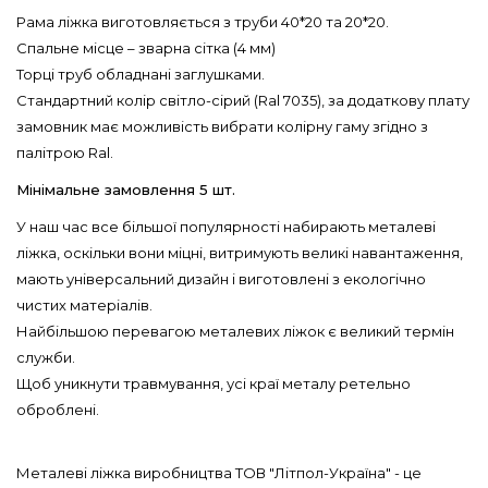
Рама ліжка виготовляється з труби 40*20 та 20*20.
Спальне місце – зварна сітка (4 мм)
Торці труб обладнані заглушками.
Стандартний колір світло-сірий (Ral 7035), за додаткову плату
замовник має можливість вибрати колірну гаму згідно з
палітрою Ral.
Мінімальне замовлення 5 шт.
У наш час все більшої популярності набирають металеві
ліжка, оскільки вони міцні, витримують великі навантаження,
мають універсальний дизайн і виготовлені з екологічно
чистих матеріалів.
Найбільшою перевагою металевих ліжок є великий термін
служби.
Щоб уникнути травмування, усі краї металу ретельно
оброблені.
Металеві ліжка виробництва ТОВ "Літпол-Україна" - це