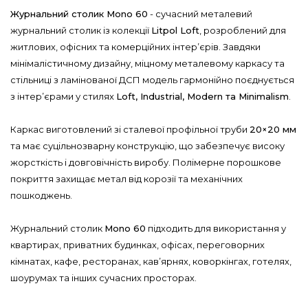
Журнальний столик Mono 60
- сучасний металевий
журнальний столик із колекції
Litpol Loft
, розроблений для
житлових, офісних та комерційних інтер’єрів. Завдяки
мінімалістичному дизайну, міцному металевому каркасу та
стільниці з ламінованої ДСП модель гармонійно поєднується
з інтер’єрами у стилях
Loft, Industrial, Modern та Minimalism
.
Каркас виготовлений зі сталевої профільної труби
20×20 мм
та має суцільнозварну конструкцію, що забезпечує високу
жорсткість і довговічність виробу. Полімерне порошкове
покриття захищає метал від корозії та механічних
пошкоджень.
Журнальний столик
Mono 60
підходить для використання у
квартирах, приватних будинках, офісах, переговорних
кімнатах, кафе, ресторанах, кав’ярнях, коворкінгах, готелях,
шоурумах та інших сучасних просторах.