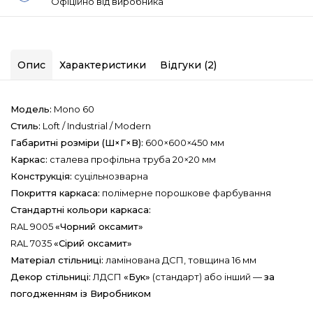
Офіційно від виробника
Опис
Характеристики
Відгуки (2)
Модель:
Mono 60
Стиль:
Loft / Industrial / Modern
Габаритні розміри (Ш×Г×В):
600×600×450 мм
Каркас:
сталева профільна труба 20×20 мм
Конструкція:
суцільнозварна
Покриття каркаса:
полімерне порошкове фарбування
Стандартні кольори каркаса:
RAL 9005
«Чорний оксамит»
RAL 7035
«Сірий оксамит»
Матеріал стільниці:
ламінована ДСП, товщина 16 мм
Декор стільниці:
ЛДСП
«Бук»
(стандарт) або інший —
за
погодженням із Виробником