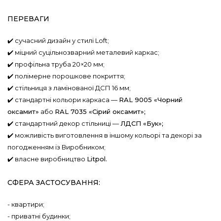
ПЕРЕВАГИ
✔️ сучасний дизайн у стилі Loft;
✔️ міцний суцільнозварний металевий каркас;
✔️ профільна труба 20×20 мм;
✔️ полімерне порошкове покриття;
✔️ стільниця з ламінованої ДСП 16 мм;
✔️ стандартні кольори каркаса —
RAL 9005 «Чорний
оксамит»
або
RAL 7035 «Сірий оксамит»;
✔️ стандартний декор стільниці —
ЛДСП «Бук»;
✔️ можливість виготовлення в іншому кольорі та декорі за
погодженням із Виробником;
✔️ власне виробництво
Litpol.
СФЕРА ЗАСТОСУВАННЯ:
- квартири;
- приватні будинки;