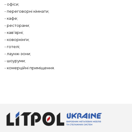
- офіси;
- переговорні кімнати;
- кафе;
- ресторани;
- кав’ярні;
- коворкінги;
- готелі;
- лаунж-зони;
- шоуруми;
- комерційні приміщення.