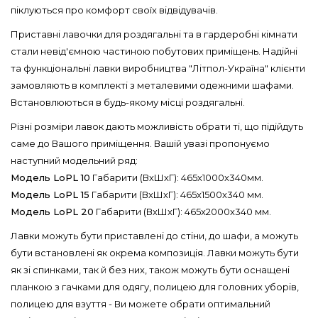
піклуються про комфорт своїх відвідувачів.
Приставні лавочки для роздягальні та в гардеробні кімнати
стали невід'ємною частиною побутових приміщень. Надійні
та функціональні лавки виробництва "Літпол-Україна" клієнти
замовляють в комплекті з металевими одежними шафами.
Встановлюються в будь-якому місці роздягальні.
Різні розміри лавок дають можливість обрати ті, що підійдуть
саме до Вашого приміщення. Вашій увазі пропонуємо
наступний модельний ряд:
Модель LoPL 10
Габарити (ВхШхГ): 465х1000х340мм.
Модель LoPL 15
Габарити (ВхШхГ): 465x1500x340 мм.
Модель LoPL 20
Габарити (ВхШхГ): 465x2000x340 мм.
Лавки можуть бути приставлені до стіни, до шафи, а можуть
бути встановлені як окрема композиція. Лавки можуть бути
як зі спинками, так й без них, також можуть бути оснащені
планкою з гачками для одягу, полицею для головних уборів,
полицею для взуття - Ви можете обрати оптимальний