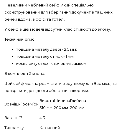
Невеликий меблевий сейф, який спеціально
сконструйований для зберігання документів та цінних
речей вдома, в офісі та готелі.
У сейфів цієї моделі відсутній клас стійкості до злому.
Технічний опис:
товщина металу двері - 2.5 мм;
товщина металу стінок - 1 мм;
комплектуються ключовим замком.
В комплект
і
2 ключа.
Цей сейф можна розмістити в зручному для Вас місці та
прикріпити до підлоги або стіни анкерами.
Висота
Ширина
Глибина
Зовнішні розміри:
310 мм
200 мм
200 мм
Вага, кг**:
4.3
Тип замку:
Ключовий