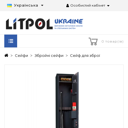
Українська
Особистий кабінет
0 товар(ів)
Сейфи
Збройні сейфи
Сейф для зброї