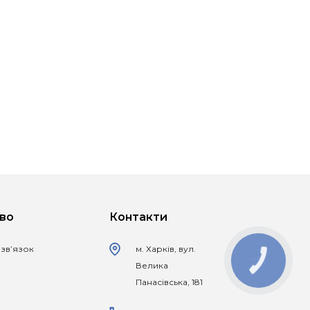
во
Контакти
 зв’язок
м. Харків, вул.
КНОПКА
Велика
ЗВ'ЯЗКУ
Панасівська, 181