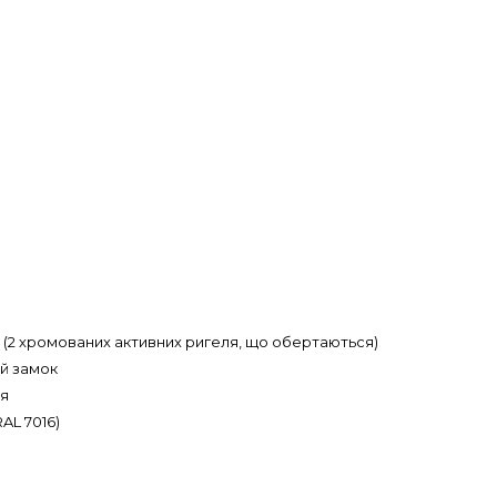
омованих активних ригеля, що обертаються)
замок
я
7016)