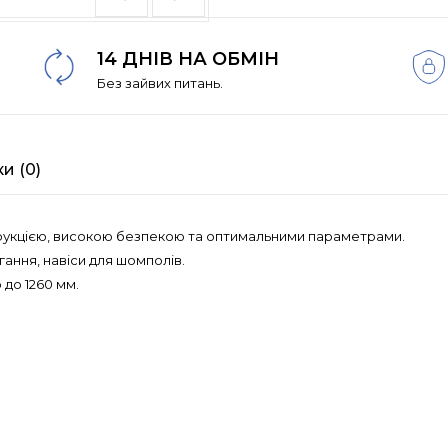
14 ДНІВ НА ОБМІН
Без зайвих питань.
ки (0)
рукцією, високою безпекою та оптимальними
параметрами.
гання, навіси для шомполів.
 до 1260 мм.