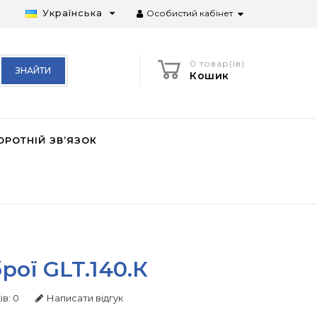
Українська
Особистий кабінет
0 товар(ів)
ЗНАЙТИ
Кошик
ОРОТНІЙ ЗВ’ЯЗОК
рої GLT.140.К
ів: 0
Написати відгук