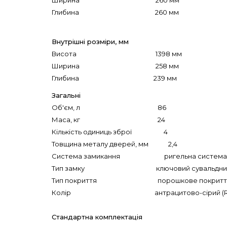
Ширина 260 мм
Глибина 260 мм
Внутрішні розміри, мм
Висота 1398 мм
Ширина 258 мм
Глибина 239 мм
Загальні
Об'єм, л 86
Маса, кг 24
Кількість одиниць зброї 4
Товщина металу дверей, мм 2,4
Система замикання ригельна система (2 хр
Тип замку ключовий сувальдний 
Тип покриття порошкове покритт
Колір антрацитово-сірий (RAL 
Стандартна комплектація