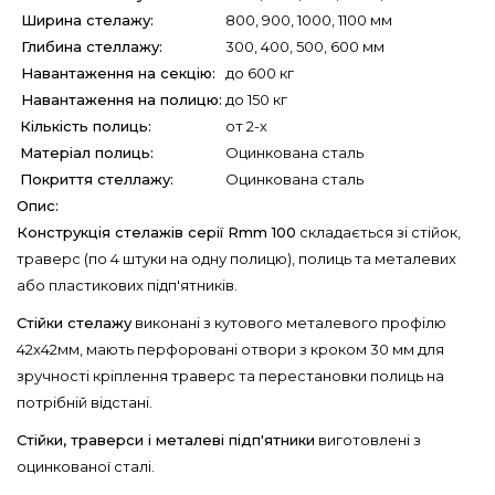
Ширина стелажу:
800, 900, 1000, 1100 мм
Глибина стеллажу:
300, 400, 500, 600 мм
Навантаження на секцію:
до 600 кг
Навантаження на полицю:
до 150 кг
Кількість полиць:
от 2-х
Матеріал полиць:
Оцинкована сталь
Покриття стеллажу:
Оцинкована сталь
Опис:
Конструкція стелажів серії Rmm 100
складається зі стійок,
траверс (по 4 штуки на одну полицю), полиць та металевих
або пластикових підп'ятників.
Стійки стелажу
виконані з кутового металевого профілю
42х42мм, мають перфоровані отвори з кроком 30 мм для
зручності кріплення траверс та перестановки полиць на
потрібній відстані.
Стійки, траверси і металеві підп'ятники
виготовлені з
оцинкованої сталі.