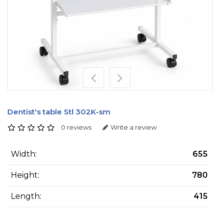
Dentist's table Stl 302K-sm
0 reviews
Write a review
Width:
655
Height:
780
Length:
415