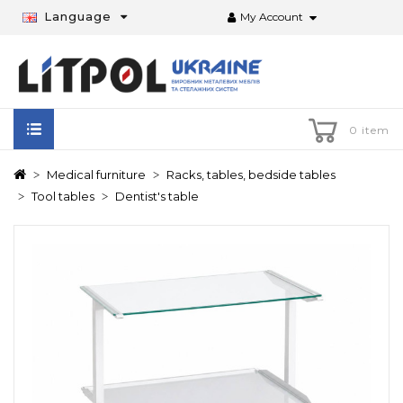
Language
My Account
0 item
Medical furniture
Racks, tables, bedside tables
Tool tables
Dentist's table