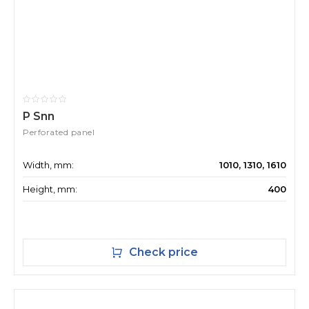
P Snn
Perforated panel
Width, mm:
1010, 1310, 1610
Height, mm:
400
Check price