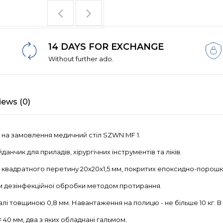
14 DAYS FOR EXCHANGE
Without further ado.
iews (0)
а на замовлення медичний стіл SZWN MF 1.
нчик для приладів, хірургічних інструментів та ліків.
 квадратного перетину 20х20х1,5 мм, покритих епоксидно-поро
бам дезінфекційної обробки методом протирання.
алі товщиною 0,8 мм. Навантаження на полицю - не більше 10 кг. В 
40 мм, два з яких обладнані гальмом.