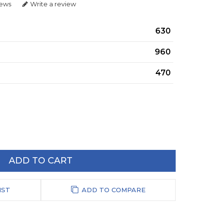
iews
Write a review
630
960
470
ADD TO CART
IST
ADD TO COMPARE