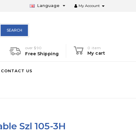
Language
My Account
SEARCH
over $ 90
0 item
My cart
Free Shipping
CONTACT US
ble Szl 105-3Н