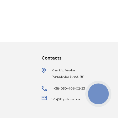
Contacts
Kharkiv, Velyka
Panasivska Street, 181
+38-050-406-02-23
КНОПКА
ЗВ'ЯЗКУ
info@litpol.com.ua