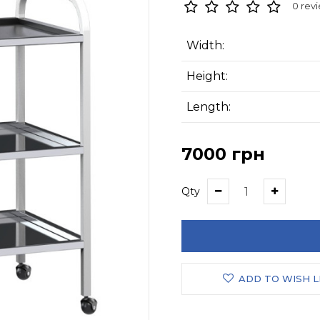
0 rev
Width:
Height:
Length:
7000 грн
Qty
ADD TO WISH L